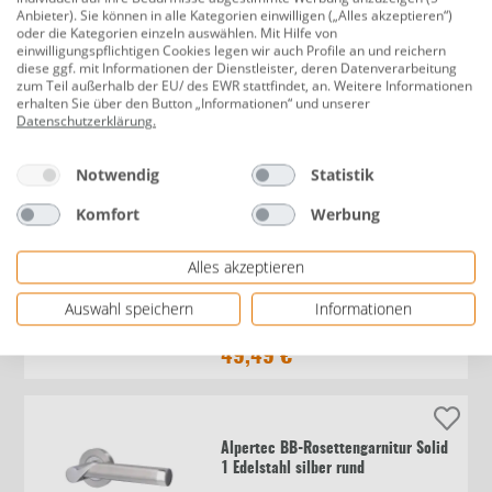
Anbieter). Sie können in alle Kategorien einwilligen („Alles akzeptieren“)
oder die Kategorien einzeln auswählen. Mit Hilfe von
Alpertec WC-Langschildgarnitur
einwilligungspflichtigen Cookies legen wir auch Profile an und reichern
diese ggf. mit Informationen der Dienstleister, deren Datenverarbeitung
Beate Messing Bi-Colour abgerundet
zum Teil außerhalb der EU/ des EWR stattfindet, an. Weitere Informationen
erhalten Sie über den Button „Informationen“ und unserer
Datenschutzerklärung
.
49,99 €
Notwendig
Statistik
Komfort
Werbung
Alpertec WC-Langschildgarnitur Sale
Alles akzeptieren
Messing gold abgerundet
Auswahl speichern
Informationen
49,49 €
Alpertec BB-Rosettengarnitur Solid
1 Edelstahl silber rund