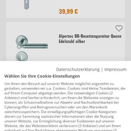
39,99 €
Alpertec BB-Rosettengarnitur Queen
Edelstahl silber
63,49 €
Datenschutzerklärung
|
Impressum
Wählen Sie Ihre Cookie-Einstellungen
Um Ihnen den Besuch auf unserer Website möglichst angenehm zu
gestalten, verwenden wir u.a. Cookies. Cookies sind kleine Textdateien, die
Alpertec BB-Langschildgarnitur Sale
auf Ihrem Computer abgelegt werden. Die notwendigen Cookies (2
Messing silber abgerundet
Anbieter) sind hierbei erforderlich, um Ihnen die Webseite anzeigen zu
können, als Schutzmaßnahme zur Abwehr und Nachvollziehbarkeit bei
Cyberangriffen und Betrugsversuchen oder um den Warenkorb
zwischenzuspeichern. Die einwilligungspflichtigen Cookie-Kategorien
dienen zur Sammlung statistischer Informationen über die Nutzung
49,99 €
unserer Website, zur Ermöglichung diverser Funktionen auf unserer
Website, die das Websiteerlebnis verbessern (3 Anbieter) und um Ihnen
individuell auf Ihre Bedürfnisse abgestimmte Werbung anzuzeigen (5