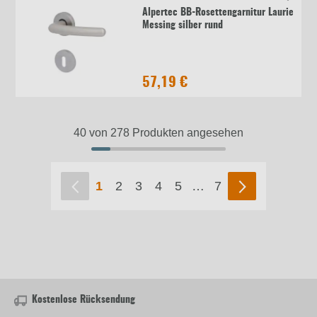
Alpertec BB-Rosettengarnitur Laurie
Messing silber rund
57,19 €
40 von 278 Produkten angesehen
1
2
3
4
5
…
7
Kostenlose Rücksendung