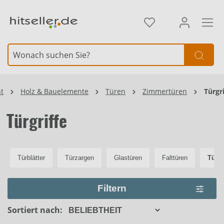
alt springen
Element überspringen
t
Holz & Bauelemente
Türen
Zimmertüren
Türgri
Türgriffe
Türblätter
Türzargen
Glastüren
Falttüren
Türgr
Filtern
Sortiert nach: