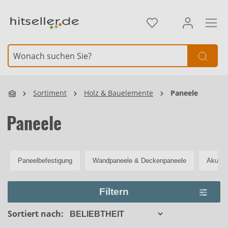
alt springen
Element überspringen
Sortiment
Holz & Bauelemente
Paneele
Paneele
Paneelbefestigung
Wandpaneele & Deckenpaneele
Akusti
Filtern
Sortiert nach: