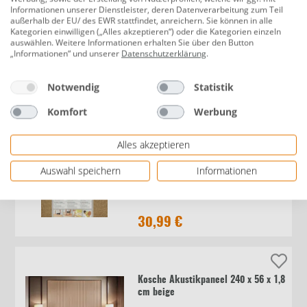
Informationen unserer Dienstleister, deren Datenverarbeitung zum Teil
10 Jahre Garantie
außerhalb der EU/ des EWR stattfindet, anreichern. Sie können in alle
Grosfillex Kunststoffpaneele Easy
Kategorien einwilligen („Alles akzeptieren“) oder die Kategorien einzeln
auswählen. Weitere Informationen erhalten Sie über den Button
Top 120 x 35 cm, 5 mm, weiß
„Informationen“ und unserer
Datenschutzerklärung
.
satiniert
Notwendig
Statistik
16,68 €
/m²
56,03 €
Komfort
Werbung
Alles akzeptieren
Decosa Korkplatten 50 x 50 cm 4
Stück
Auswahl speichern
Informationen
30,99 €
Kosche Akustikpaneel 240 x 56 x 1,8
cm beige