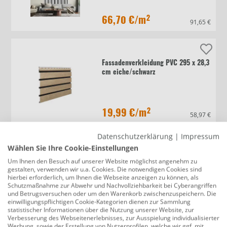
66,70 €
/m²
91,65 €
Fassadenverkleidung PVC 295 x 28,3
cm eiche/schwarz
19,99 €
/m²
58,97 €
Datenschutzerklärung
|
Impressum
10 Jahre Garantie
Wählen Sie Ihre Cookie-Einstellungen
Grosfillex Kunststoffpaneele Element
Um Ihnen den Besuch auf unserer Website möglichst angenehm zu
Compact 120 x 37,5 cm 8 mm weiß
gestalten, verwenden wir u.a. Cookies. Die notwendigen Cookies sind
glänzend
hierbei erforderlich, um Ihnen die Webseite anzeigen zu können, als
Schutzmaßnahme zur Abwehr und Nachvollziehbarkeit bei Cyberangriffen
und Betrugsversuchen oder um den Warenkorb zwischenzuspeichern. Die
einwilligungspflichtigen Cookie-Kategorien dienen zur Sammlung
20,75 €
/m²
56,03 €
statistischer Informationen über die Nutzung unserer Website, zur
Verbesserung des Webseitenerlebnisses, zur Ausspielung individualisierter
Werbung, sowie der Erstellung von Nutzerprofilen, welche wir ggf. mit