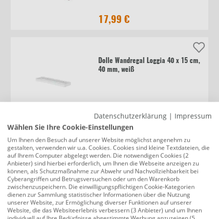
17,99 €
Dolle Wandregal Loggia 40 x 15 cm,
40 mm, weiß
14,99 €
Datenschutzerklärung
|
Impressum
Wählen Sie Ihre Cookie-Einstellungen
Um Ihnen den Besuch auf unserer Website möglichst angenehm zu
gestalten, verwenden wir u.a. Cookies. Cookies sind kleine Textdateien, die
Dolle Wandregal Loggia 40 x 15 cm
auf Ihrem Computer abgelegt werden. Die notwendigen Cookies (2
Eiche furniert
Anbieter) sind hierbei erforderlich, um Ihnen die Webseite anzeigen zu
können, als Schutzmaßnahme zur Abwehr und Nachvollziehbarkeit bei
Cyberangriffen und Betrugsversuchen oder um den Warenkorb
zwischenzuspeichern. Die einwilligungspflichtigen Cookie-Kategorien
dienen zur Sammlung statistischer Informationen über die Nutzung
13,99 €
unserer Website, zur Ermöglichung diverser Funktionen auf unserer
Website, die das Websiteerlebnis verbessern (3 Anbieter) und um Ihnen
individuell auf Ihre Bedürfnisse abgestimmte Werbung anzuzeigen (5