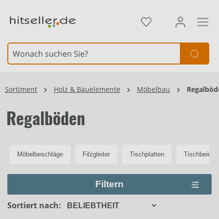
alt springen
Element überspringen
Sortiment
Holz & Bauelemente
Möbelbau
Regalböd
Regalböden
Möbelbeschläge
Filzgleiter
Tischplatten
Tischbeine
Filtern
Sortiert nach: