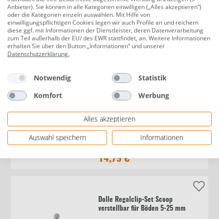
Anbieter). Sie können in alle Kategorien einwilligen („Alles akzeptieren“)
oder die Kategorien einzeln auswählen. Mit Hilfe von
Dolle Glasboden Standard 40 x 12
einwilligungspflichtigen Cookies legen wir auch Profile an und reichern
diese ggf. mit Informationen der Dienstleister, deren Datenverarbeitung
cm, 8 mm, satiniert
zum Teil außerhalb der EU/ des EWR stattfindet, an. Weitere Informationen
erhalten Sie über den Button „Informationen“ und unserer
Datenschutzerklärung
.
9,49 €
Notwendig
Statistik
Komfort
Werbung
Dolle Regalboden Lite eiche 60 x 25
Alles akzeptieren
x 2 cm furniert
Auswahl speichern
Informationen
14,79 €
Dolle Regalclip-Set Scoop
verstellbar für Böden 5-25 mm