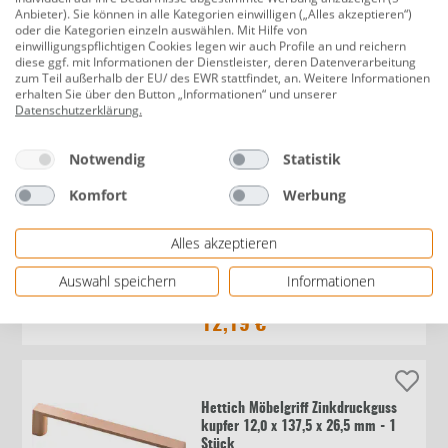
Anbieter). Sie können in alle Kategorien einwilligen („Alles akzeptieren“)
oder die Kategorien einzeln auswählen. Mit Hilfe von
Hettich Möbelgriff Aluminium silber
einwilligungspflichtigen Cookies legen wir auch Profile an und reichern
diese ggf. mit Informationen der Dienstleister, deren Datenverarbeitung
7,8 x 146,0 x 32,0 mm - 1 Stück
zum Teil außerhalb der EU/ des EWR stattfindet, an. Weitere Informationen
erhalten Sie über den Button „Informationen“ und unserer
Datenschutzerklärung
.
8,29 €
Notwendig
Statistik
Komfort
Werbung
Hettich Möbelgriff Edelstahl Optik
Alles akzeptieren
13,5 x 142 x 26,5 mm - 1 Stück
Auswahl speichern
Informationen
12,19 €
Hettich Möbelgriff Zinkdruckguss
kupfer 12,0 x 137,5 x 26,5 mm - 1
Stück