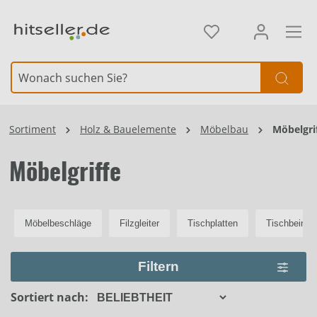
alt springen
Element überspringen
Sortiment
Holz & Bauelemente
Möbelbau
Möbelgri
Möbelgriffe
Möbelbeschläge
Filzgleiter
Tischplatten
Tischbeine
Filtern
Sortiert nach: