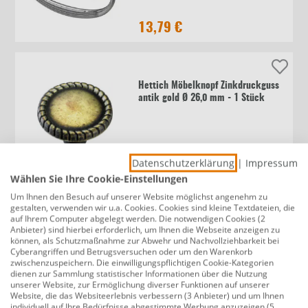
13,79 €
Hettich Möbelknopf Zinkdruckguss
antik gold Ø 26,0 mm - 1 Stück
6,89 €
Datenschutzerklärung
|
Impressum
Wählen Sie Ihre Cookie-Einstellungen
Um Ihnen den Besuch auf unserer Website möglichst angenehm zu
gestalten, verwenden wir u.a. Cookies. Cookies sind kleine Textdateien, die
Hettich Möbelgriff Aluminium Optik
auf Ihrem Computer abgelegt werden. Die notwendigen Cookies (2
12 x 135 x 25 mm - 1 Stück
Anbieter) sind hierbei erforderlich, um Ihnen die Webseite anzeigen zu
können, als Schutzmaßnahme zur Abwehr und Nachvollziehbarkeit bei
Cyberangriffen und Betrugsversuchen oder um den Warenkorb
zwischenzuspeichern. Die einwilligungspflichtigen Cookie-Kategorien
dienen zur Sammlung statistischer Informationen über die Nutzung
8,19 €
unserer Website, zur Ermöglichung diverser Funktionen auf unserer
Website, die das Websiteerlebnis verbessern (3 Anbieter) und um Ihnen
individuell auf Ihre Bedürfnisse abgestimmte Werbung anzuzeigen (5