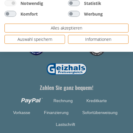
Notwendig
Statistik
Haben Sie noch Fragen?
Komfort
Werbung
Unsere Partner
Alles akzeptieren
Auswahl speichern
Informationen
Zahlen Sie ganz bequem!
Rechnung
Kreditkarte
Vorkasse
Finanzierung
Sofortüberweisung
Lastschrift