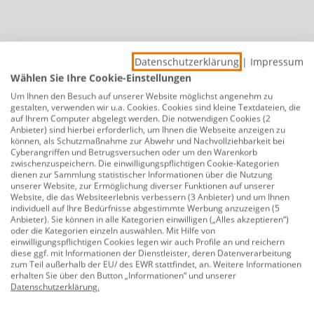
Datenschutzerklärung
|
Impressum
Wählen Sie Ihre Cookie-Einstellungen
Kostenlose Rücksendung
Um Ihnen den Besuch auf unserer Website möglichst angenehm zu
gestalten, verwenden wir u.a. Cookies. Cookies sind kleine Textdateien, die
auf Ihrem Computer abgelegt werden. Die notwendigen Cookies (2
Anbieter) sind hierbei erforderlich, um Ihnen die Webseite anzeigen zu
können, als Schutzmaßnahme zur Abwehr und Nachvollziehbarkeit bei
Cyberangriffen und Betrugsversuchen oder um den Warenkorb
zwischenzuspeichern. Die einwilligungspflichtigen Cookie-Kategorien
dienen zur Sammlung statistischer Informationen über die Nutzung
unserer Website, zur Ermöglichung diverser Funktionen auf unserer
Website, die das Websiteerlebnis verbessern (3 Anbieter) und um Ihnen
individuell auf Ihre Bedürfnisse abgestimmte Werbung anzuzeigen (5
Anbieter). Sie können in alle Kategorien einwilligen („Alles akzeptieren“)
Unser Sortiment
oder die Kategorien einzeln auswählen. Mit Hilfe von
einwilligungspflichtigen Cookies legen wir auch Profile an und reichern
diese ggf. mit Informationen der Dienstleister, deren Datenverarbeitung
Onlineshop
zum Teil außerhalb der EU/ des EWR stattfindet, an. Weitere Informationen
erhalten Sie über den Button „Informationen“ und unserer
Datenschutzerklärung
.
Service