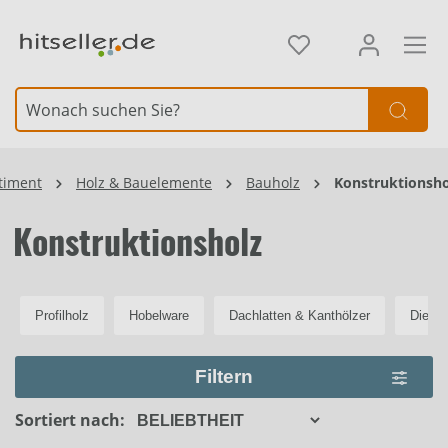
alt springen
Element überspringen
timent
Holz & Bauelemente
Bauholz
Konstruktionsho
Konstruktionsholz
Profilholz
Hobelware
Dachlatten & Kanthölzer
Dielen
Filtern
Sortiert nach: