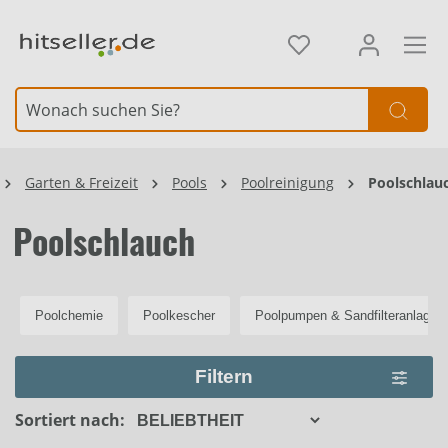
alt springen
Element überspringen
Garten & Freizeit
Pools
Poolreinigung
Poolschlau
Poolschlauch
Poolchemie
Poolkescher
Poolpumpen & Sandfilteranlagen
Filtern
Sortiert nach: