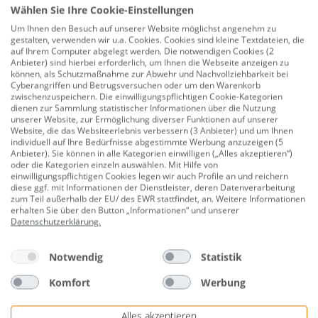
Steinbach T-Stück Tülle
Wählen Sie Ihre Cookie-Einstellungen
Um Ihnen den Besuch auf unserer Website möglichst angenehm zu
gestalten, verwenden wir u.a. Cookies. Cookies sind kleine Textdateien, die
auf Ihrem Computer abgelegt werden. Die notwendigen Cookies (2
Anbieter) sind hierbei erforderlich, um Ihnen die Webseite anzeigen zu
5,99 €
können, als Schutzmaßnahme zur Abwehr und Nachvollziehbarkeit bei
Cyberangriffen und Betrugsversuchen oder um den Warenkorb
zwischenzuspeichern. Die einwilligungspflichtigen Cookie-Kategorien
dienen zur Sammlung statistischer Informationen über die Nutzung
unserer Website, zur Ermöglichung diverser Funktionen auf unserer
Website, die das Websiteerlebnis verbessern (3 Anbieter) und um Ihnen
Steinbach Adapter für INTEX Pools 2"
individuell auf Ihre Bedürfnisse abgestimmte Werbung anzuzeigen (5
x 1 1-2" AG grau
Anbieter). Sie können in alle Kategorien einwilligen („Alles akzeptieren“)
oder die Kategorien einzeln auswählen. Mit Hilfe von
einwilligungspflichtigen Cookies legen wir auch Profile an und reichern
diese ggf. mit Informationen der Dienstleister, deren Datenverarbeitung
zum Teil außerhalb der EU/ des EWR stattfindet, an. Weitere Informationen
6,99 €
erhalten Sie über den Button „Informationen“ und unserer
Datenschutzerklärung
.
Notwendig
Statistik
Steinbach Schlauchtülle Ø38mm
weiß
Komfort
Werbung
Alles akzeptieren