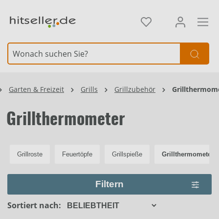
alt springen
Element überspringen
Garten & Freizeit
Grills
Grillzubehör
Grillthermom
Grillthermometer
Grillroste
Feuertöpfe
Grillspieße
Grillthermometer
Filtern
Sortiert nach: