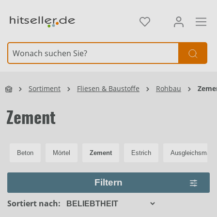
alt springen
Element überspringen
Sortiment
Fliesen & Baustoffe
Rohbau
Zeme
Zement
Beton
Mörtel
Zement
Estrich
Ausgleichsmas
Filtern
Sortiert nach: