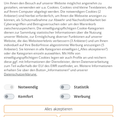
Um Ihnen den Besuch auf unserer Website möglichst angenehm zu
gestalten, verwenden wir u.a. Cookies. Cookies sind kleine Textdateien, die
auf Ihrem Computer abgelegt werden. Die notwendigen Cookies (2
Anbieter) sind hierbei erforderlich, um Ihnen die Webseite anzeigen zu
Decotric Blitzzement grau, 1 kg
können, als Schutzmaßnahme zur Abwehr und Nachvollziehbarkeit bei
Cyberangriffen und Betrugsversuchen oder um den Warenkorb
zwischenzuspeichern. Die einwilligungspflichtigen Cookie-Kategorien
dienen zur Sammlung statistischer Informationen über die Nutzung
unserer Website, zur Ermöglichung diverser Funktionen auf unserer
Website, die das Websiteerlebnis verbessern (3 Anbieter) und um Ihnen
4,99 €
individuell auf Ihre Bedürfnisse abgestimmte Werbung anzuzeigen (5
Anbieter). Sie können in alle Kategorien einwilligen („Alles akzeptieren“)
oder die Kategorien einzeln auswählen. Mit Hilfe von
einwilligungspflichtigen Cookies legen wir auch Profile an und reichern
diese ggf. mit Informationen der Dienstleister, deren Datenverarbeitung
zum Teil außerhalb der EU/ des EWR stattfindet, an. Weitere Informationen
Knauf Zement grau, 5 kg
erhalten Sie über den Button „Informationen“ und unserer
Datenschutzerklärung
.
Notwendig
Statistik
6,99 €
1,40 €/kg
Komfort
Werbung
Alles akzeptieren
FireFix Zement feuerfest 2 kg