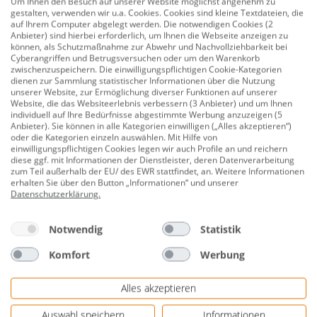
Um Ihnen den Besuch auf unserer Website möglichst angenehm zu
gestalten, verwenden wir u.a. Cookies. Cookies sind kleine Textdateien, die
auf Ihrem Computer abgelegt werden. Die notwendigen Cookies (2
Anbieter) sind hierbei erforderlich, um Ihnen die Webseite anzeigen zu
9,99 €
/m²
können, als Schutzmaßnahme zur Abwehr und Nachvollziehbarkeit bei
7,59 €
Cyberangriffen und Betrugsversuchen oder um den Warenkorb
zwischenzuspeichern. Die einwilligungspflichtigen Cookie-Kategorien
dienen zur Sammlung statistischer Informationen über die Nutzung
unserer Website, zur Ermöglichung diverser Funktionen auf unserer
3 von 3 Produkten angesehen
Website, die das Websiteerlebnis verbessern (3 Anbieter) und um Ihnen
individuell auf Ihre Bedürfnisse abgestimmte Werbung anzuzeigen (5
Anbieter). Sie können in alle Kategorien einwilligen („Alles akzeptieren“)
oder die Kategorien einzeln auswählen. Mit Hilfe von
einwilligungspflichtigen Cookies legen wir auch Profile an und reichern
diese ggf. mit Informationen der Dienstleister, deren Datenverarbeitung
zum Teil außerhalb der EU/ des EWR stattfindet, an. Weitere Informationen
erhalten Sie über den Button „Informationen“ und unserer
Datenschutzerklärung
.
Kostenlose Rücksendung
Notwendig
Statistik
Komfort
Werbung
Alles akzeptieren
Auswahl speichern
Informationen