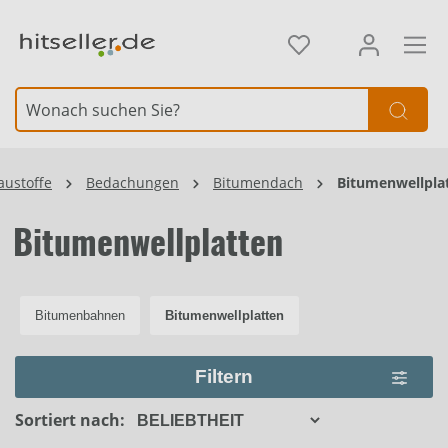
alt springen
Element überspringen
austoffe
Bedachungen
Bitumendach
Bitumenwellpla
Bitumenwellplatten
Bitumenbahnen
Bitumenwellplatten
Filtern
Sortiert nach: