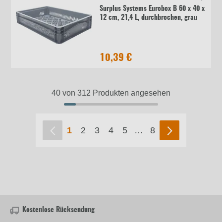
Surplus Systems Eurobox B 60 x 40 x
12 cm, 21,4 L, durchbrochen, grau
10,39 €
40 von 312 Produkten angesehen
1
2
3
4
5
…
8
Kostenlose Rücksendung