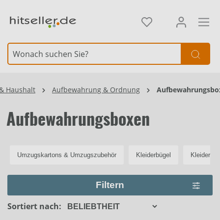
alt springen
Element überspringen
& Haushalt
Aufbewahrung & Ordnung
Aufbewahrungsbo
Aufbewahrungsboxen
Umzugskartons & Umzugszubehör
Kleiderbügel
Kleiderau
Filtern
Sortiert nach: