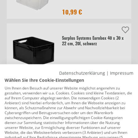
10,99 €
Surplus Systems Eurobox 40 x 30 x
22 cm, 20l, schwarz
7,29 €
Datenschutzerklärung
|
Impressum
Wählen Sie Ihre Cookie-Einstellungen
Um Ihnen den Besuch auf unserer Website möglichst angenehm zu
gestalten, verwenden wir u.a. Cookies. Cookies sind kleine Textdateien, die
Surplus Systems Eurobox B 60 x 40 x
auf Ihrem Computer abgelegt werden. Die notwendigen Cookies (2
12 cm, 23,9 L, grau
Anbieter) sind hierbei erforderlich, um Ihnen die Webseite anzeigen zu
können, als Schutzmaßnahme zur Abwehr und Nachvollziehbarkeit bei
Cyberangriffen und Betrugsversuchen oder um den Warenkorb
zwischenzuspeichern. Die einwilligungspflichtigen Cookie-Kategorien
dienen zur Sammlung statistischer Informationen über die Nutzung
10,79 €
unserer Website, zur Ermöglichung diverser Funktionen auf unserer
Website, die das Websiteerlebnis verbessern (3 Anbieter) und um Ihnen
individuell auf Ihre Bedürfnisse abgestimmte Werbung anzuzeigen (5