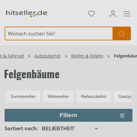
alt springen
Element überspringen
o & Fahrrad
Autozubehör
Reifen & Felgen
Felgenbä
Felgenbäume
Sommerreifen
Winterreifen
Reifenzubehör
Ganzjahre
Filtern
Sortiert nach: