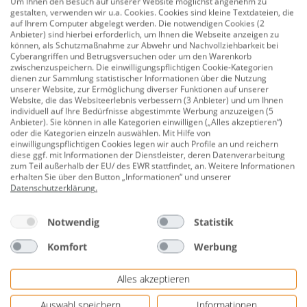
Um Ihnen den Besuch auf unserer Website möglichst angenehm zu
Reifenschutzhülle
gestalten, verwenden wir u.a. Cookies. Cookies sind kleine Textdateien, die
auf Ihrem Computer abgelegt werden. Die notwendigen Cookies (2
Anbieter) sind hierbei erforderlich, um Ihnen die Webseite anzeigen zu
59,00 €
können, als Schutzmaßnahme zur Abwehr und Nachvollziehbarkeit bei
Cyberangriffen und Betrugsversuchen oder um den Warenkorb
zwischenzuspeichern. Die einwilligungspflichtigen Cookie-Kategorien
dienen zur Sammlung statistischer Informationen über die Nutzung
unserer Website, zur Ermöglichung diverser Funktionen auf unserer
3 von 3 Produkten angesehen
Website, die das Websiteerlebnis verbessern (3 Anbieter) und um Ihnen
individuell auf Ihre Bedürfnisse abgestimmte Werbung anzuzeigen (5
Anbieter). Sie können in alle Kategorien einwilligen („Alles akzeptieren“)
oder die Kategorien einzeln auswählen. Mit Hilfe von
einwilligungspflichtigen Cookies legen wir auch Profile an und reichern
diese ggf. mit Informationen der Dienstleister, deren Datenverarbeitung
zum Teil außerhalb der EU/ des EWR stattfindet, an. Weitere Informationen
erhalten Sie über den Button „Informationen“ und unserer
Datenschutzerklärung
.
Kostenlose Rücksendung
Notwendig
Statistik
Komfort
Werbung
Alles akzeptieren
Auswahl speichern
Informationen