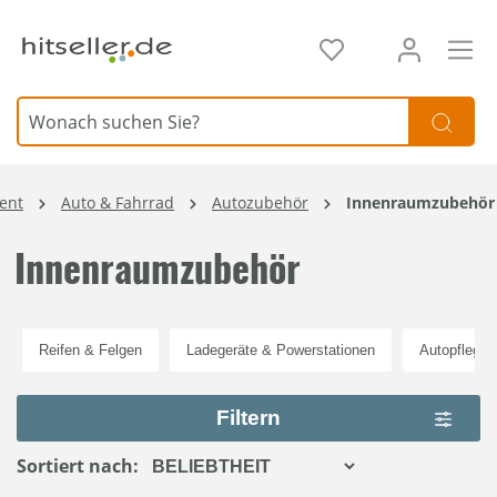
alt springen
Element überspringen
ent
Auto & Fahrrad
Autozubehör
Innenraumzubehör
Innenraumzubehör
Reifen & Felgen
Ladegeräte & Powerstationen
Autopflege
Filtern
Sortiert nach: