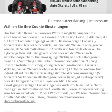
OKCars Frontscheibenabdeckung
Auto Skelett 150 x 70 cm
Datenschutzerklärung
|
Impressum
7,99 €
Wählen Sie Ihre Cookie-Einstellungen
Um Ihnen den Besuch auf unserer Website möglichst angenehm zu
gestalten, verwenden wir u.a. Cookies. Cookies sind kleine Textdateien, die
auf Ihrem Computer abgelegt werden. Die notwendigen Cookies (2
Anbieter) sind hierbei erforderlich, um Ihnen die Webseite anzeigen zu
TrendLine Teleskop Eiskratzer mit
können, als Schutzmaßnahme zur Abwehr und Nachvollziehbarkeit bei
Besen 91 - 148 cm
Cyberangriffen und Betrugsversuchen oder um den Warenkorb
zwischenzuspeichern. Die einwilligungspflichtigen Cookie-Kategorien
dienen zur Sammlung statistischer Informationen über die Nutzung
unserer Website, zur Ermöglichung diverser Funktionen auf unserer
Website, die das Websiteerlebnis verbessern (3 Anbieter) und um Ihnen
16,39 €
individuell auf Ihre Bedürfnisse abgestimmte Werbung anzuzeigen (5
Anbieter). Sie können in alle Kategorien einwilligen („Alles akzeptieren“)
oder die Kategorien einzeln auswählen. Mit Hilfe von
einwilligungspflichtigen Cookies legen wir auch Profile an und reichern
diese ggf. mit Informationen der Dienstleister, deren Datenverarbeitung
zum Teil außerhalb der EU/ des EWR stattfindet, an. Weitere Informationen
APA Powerpack 7000 mAh mit
erhalten Sie über den Button „Informationen“ und unserer
Kompressor
Datenschutzerklärung
.