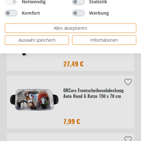
Notwendig
Statistik
76,99 €
Komfort
Werbung
Alles akzeptieren
EUFAB Autobatterie-Ladegerät 6 V
Auswahl speichern
Informationen
2A/12 V 2/4A
27,49 €
OKCars Frontscheibenabdeckung
Auto Hund & Katze 150 x 70 cm
7,99 €