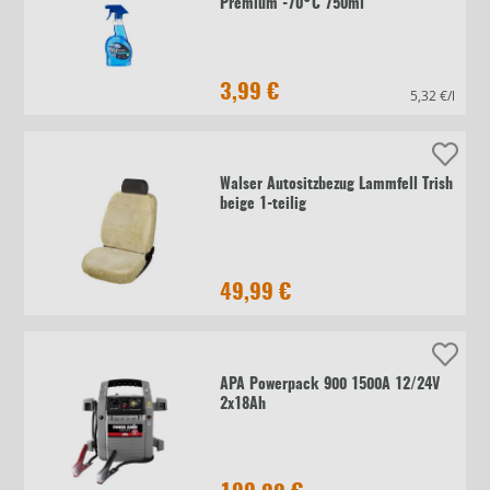
Premium -70°C 750ml
3,99 €
5,32 €/l
Walser Autositzbezug Lammfell Trish
beige 1-teilig
49,99 €
APA Powerpack 900 1500A 12/24V
2x18Ah