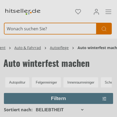
alt springen
Element überspringen
ent
Auto & Fahrrad
Autopflege
Auto winterfest mac
Auto winterfest machen
Autopolitur
Felgenreiniger
Innenraumreiniger
Scheibe
Filtern
Sortiert nach: