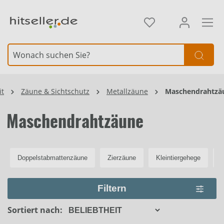
alt springen
Element überspringen
it
Zäune & Sichtschutz
Metallzäune
Maschendrahtzä
Maschendrahtzäune
Doppelstabmattenzäune
Zierzäune
Kleintiergehege
E
Filtern
Sortiert nach: