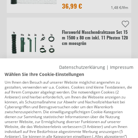
36,99 €
1,48 €/lfm
Floraworld Maschendrahtzaun Set 15
m 1500 x 80 cm inkl. 11 Pfosten 120
cm moosgrün
275,00 €
Datenschutzerklärung
|
Impressum
Wählen Sie Ihre Cookie-Einstellungen
Um Ihnen den Besuch auf unserer Website möglichst angenehm zu
gestalten, verwenden wir u.a. Cookies. Cookies sind kleine Textdateien, die
Floraworld Geflechtzaun Carta 25 m
auf Ihrem Computer abgelegt werden. Die notwendigen Cookies (2
x 90 cm moosgrün
Anbieter) sind hierbei erforderlich, um Ihnen die Webseite anzeigen zu
können, als Schutzmaßnahme zur Abwehr und Nachvollziehbarkeit bei
Cyberangriffen und Betrugsversuchen oder um den Warenkorb
zwischenzuspeichern. Die einwilligungspflichtigen Cookie-Kategorien
dienen zur Sammlung statistischer Informationen über die Nutzung
119,99 €
4,80 €/lfm
unserer Website, zur Ermöglichung diverser Funktionen auf unserer
Website, die das Websiteerlebnis verbessern (3 Anbieter) und um Ihnen
individuell auf Ihre Bedürfnisse abgestimmte Werbung anzuzeigen (5
Anbieter). Sie können in alle Kategorien einwilligen („Alles akzeptieren“)