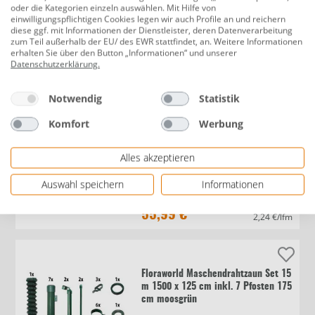
oder die Kategorien einzeln auswählen. Mit Hilfe von
Floraworld Maschendraht-Zaun 10 x
einwilligungspflichtigen Cookies legen wir auch Profile an und reichern
diese ggf. mit Informationen der Dienstleister, deren Datenverarbeitung
50 cm 25 mm Maschenweite
zum Teil außerhalb der EU/ des EWR stattfindet, an. Weitere Informationen
feuerverzinkt
erhalten Sie über den Button „Informationen“ und unserer
Datenschutzerklärung
.
14,99 €
1,50 €/lfm
Notwendig
Statistik
Komfort
Werbung
Floraworld Geflechtzaun 6-eck 25 x
Alles akzeptieren
1 m feuerverzinkt
Auswahl speichern
Informationen
55,99 €
2,24 €/lfm
Floraworld Maschendrahtzaun Set 15
m 1500 x 125 cm inkl. 7 Pfosten 175
cm moosgrün