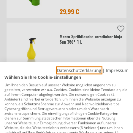
29,99 €
Mesto Sprühflasche zerstäuber Maja
Sun 360° 1 L
6,95 €
Datenschutzerklärung
|
Impressum
Wählen Sie Ihre Cookie-Einstellungen
Um Ihnen den Besuch auf unserer Website möglichst angenehm zu
gestalten, verwenden wir u.a. Cookies. Cookies sind kleine Textdateien, die
Kent & Stowe Gießkanne 9 L Stahl
auf Ihrem Computer abgelegt werden. Die notwendigen Cookies (2
creme
Anbieter) sind hierbei erforderlich, um Ihnen die Webseite anzeigen zu
können, als Schutzmaßnahme zur Abwehr und Nachvollziehbarkeit bei
Cyberangriffen und Betrugsversuchen oder um den Warenkorb
zwischenzuspeichern. Die einwilligungspflichtigen Cookie-Kategorien
dienen zur Sammlung statistischer Informationen über die Nutzung
39,99 €
unserer Website, zur Ermöglichung diverser Funktionen auf unserer
Website, die das Websiteerlebnis verbessern (3 Anbieter) und um Ihnen
individuell auf Ihre Bedürfnisse abgestimmte Werbung anzuzeigen (5