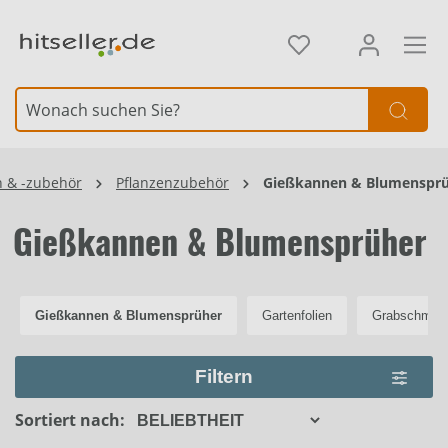
alt springen
Element überspringen
n & -zubehör
Pflanzenzubehör
Gießkannen & Blumenspr
Gießkannen & Blumensprüher
Gießkannen & Blumensprüher
Gartenfolien
Grabschmuc
Filtern
Sortiert nach: