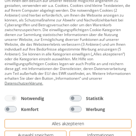
Um Ihnen den Besuch auf unserer Website möglichst angenehm zu
gestalten, verwenden wir u.a. Cookies. Cookies sind kleine Textdateien, die
auf Ihrem Computer abgelegt werden. Die notwendigen Cookies (2
Anbieter) sind hierbei erforderlich, um Ihnen die Webseite anzeigen zu
199,00 €
können, als Schutzmaßnahme zur Abwehr und Nachvollziehbarkeit bei
Cyberangriffen und Betrugsversuchen oder um den Warenkorb
zwischenzuspeichern. Die einwilligungspflichtigen Cookie-Kategorien
dienen zur Sammlung statistischer Informationen über die Nutzung
unserer Website, zur Ermöglichung diverser Funktionen auf unserer
3 von 3 Produkten angesehen
Website, die das Websiteerlebnis verbessern (3 Anbieter) und um Ihnen
individuell auf Ihre Bedürfnisse abgestimmte Werbung anzuzeigen (5
Anbieter). Sie können in alle Kategorien einwilligen („Alles akzeptieren“)
oder die Kategorien einzeln auswählen. Mit Hilfe von
einwilligungspflichtigen Cookies legen wir auch Profile an und reichern
diese ggf. mit Informationen der Dienstleister, deren Datenverarbeitung
zum Teil außerhalb der EU/ des EWR stattfindet, an. Weitere Informationen
erhalten Sie über den Button „Informationen“ und unserer
Datenschutzerklärung
.
Kostenlose Rücksendung
Notwendig
Statistik
Komfort
Werbung
Alles akzeptieren
Auswahl speichern
Informationen