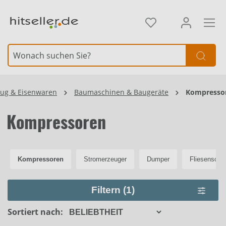
alt springen
Element überspringen
ug & Eisenwaren
Baumaschinen & Baugeräte
Kompresso
Kompressoren
Kompressoren
Stromerzeuger
Dumper
Fliesenschn
Filtern
(1)
Sortiert nach: