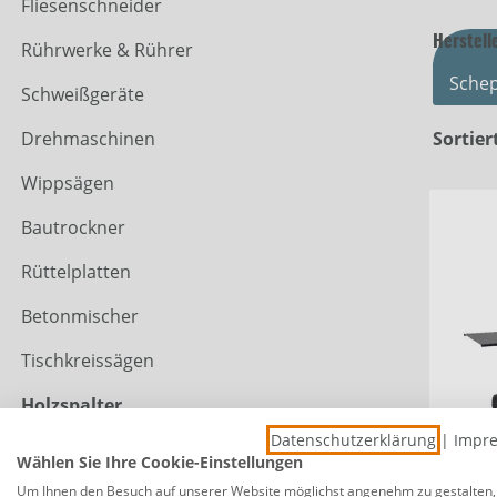
Fliesenschneider
Herstell
Rührwerke & Rührer
Sche
Schweißgeräte
Drehmaschinen
Sortier
Wippsägen
Bautrockner
Rüttelplatten
Betonmischer
Tischkreissägen
Holzspalter
Datenschutzerklärung
|
Impr
Absauganlagen
Wählen Sie Ihre Cookie-Einstellungen
Schepp
Um Ihnen den Besuch auf unserer Website möglichst angenehm zu gestalten,
Spezialmaschinen
HL730 