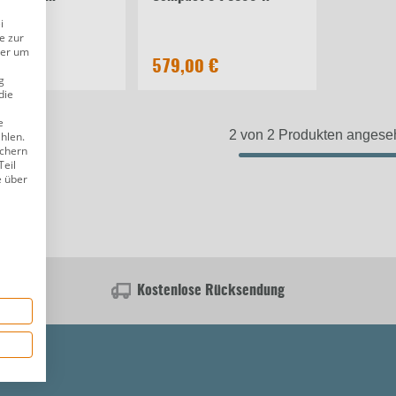
i
e zur
9,00 €
der um
00 €
579,00 €
g
die
e
2 von 2 Produkten angese
ählen.
ichern
Teil
e über
Kostenlose Rücksendung