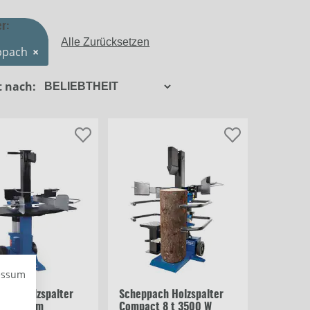
Güde
er:
Alle Zurücksetzen
ppach
×
Filter schließen
t nach:
essum
ach Holzspalter
Scheppach Holzspalter
7 t 55 cm
Compact 8 t 3500 W