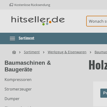
Kostenlose Rücksendung
ur Hauptnavigation springen
Element überspringen
Sortiment
Sortiment
Werkzeug & Eisenwaren
Baumas
Baumaschinen &
Hol
Baugeräte
Kompressoren
Stromerzeuger
Pr
Dumper