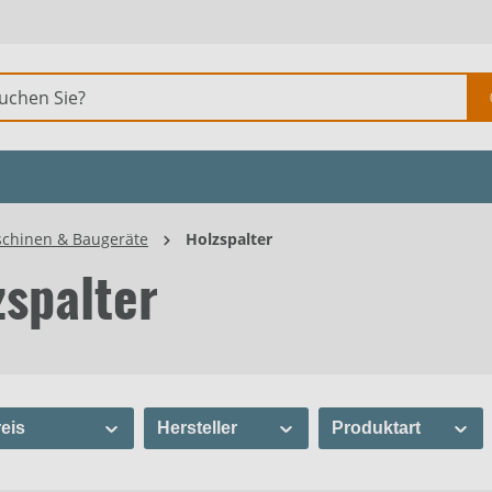
chinen & Baugeräte
Holzspalter
zspalter
eis
Hersteller
Produktart
Scheppach
Holzspalter